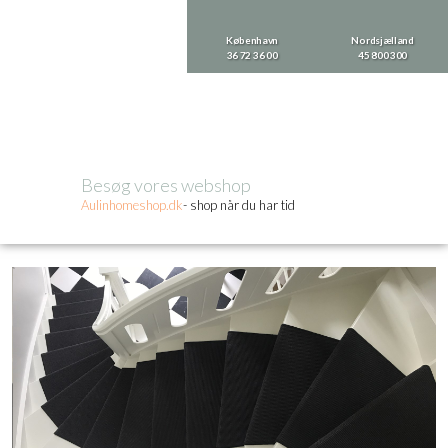
København
Nordsjælland
36 72 36 00
​45 800 300
Besøg vores webshop​
Aulinhom​eshop.dk
- shop når du har tid​