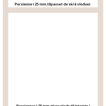
Persienne i 25 mm.tilpasset de skrå vinduer.
Persienner i 25 mm.giver plads til interiør i