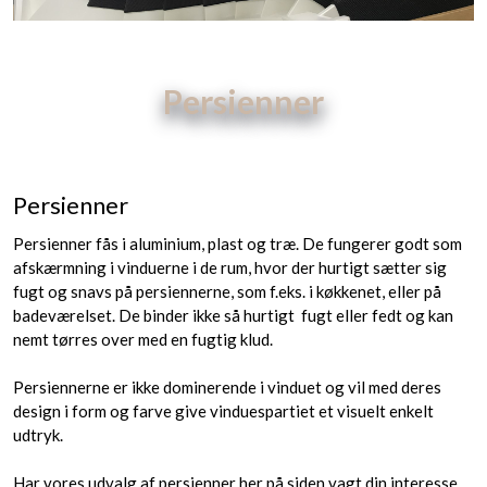
Persienner​
Navigation:
Gardiner
»
Persienner
Persienner​
Persienner fås i aluminium​, plast og træ. De fungerer godt som
afskærmning i vinduerne i de rum, hvor der hurtigt sætter sig
fugt og snavs på persiennerne, som f.eks. i køkkenet, eller på
badeværelset. De binder ikke så hurtigt fugt eller fedt og kan
nemt tørres over med en fugtig klud.
Persiennerne er ikke dominerende i vinduet og vil med deres
design i form og farve give vinduespartiet et visuelt enkelt
udtryk.
Har vores udvalg af persienner her på siden vagt din interesse ,