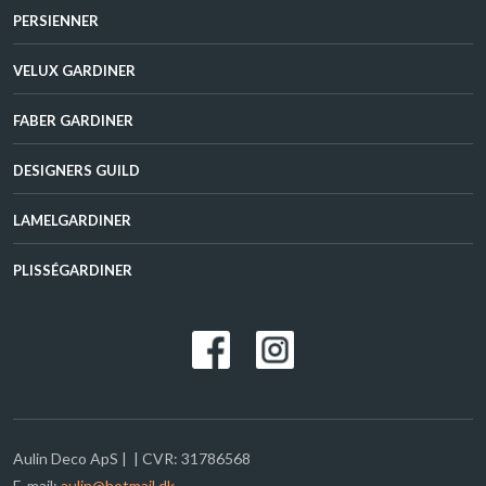
PERSIENNER​
VELUX GARDINER​
FABER GARDINER​
DESIGNERS GUILD​
LAMELGARDINER​
PLISSÉGARDINER
Aulin Deco ApS | | CVR: 31786568
E-mail:
aulin@hotmail.dk