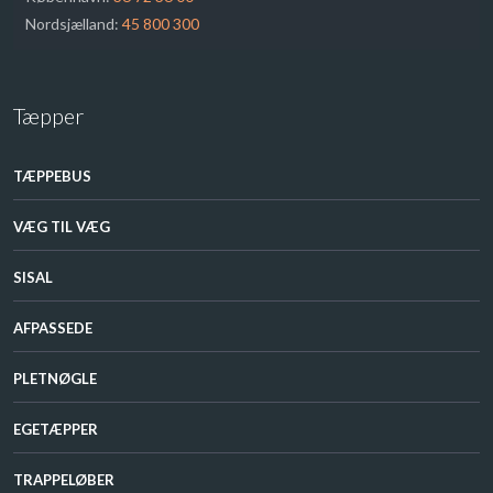
​Nordsjælland:
45 800 300
Tæpper
TÆPPEBUS
VÆG TIL VÆG​
SISAL​
AFPASSEDE​
PLETNØGLE​
EGETÆPPER​
TRAPPELØBER