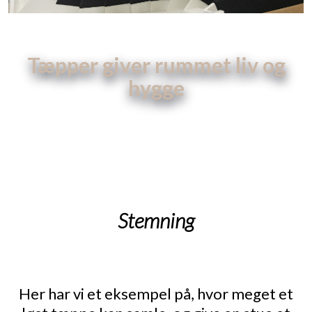
Tæpper​ giver rummet liv og
hygge
Navigation:
Tæpper
Stemning
​Her har vi et eksempel på, hvor meget et