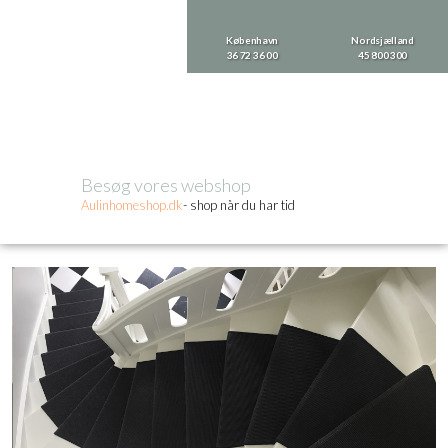
København
Nordsjælland
36 72 36 00
​45 800 300
Besøg vores webshop​
Aulinhom​eshop.dk
- shop når du har tid​