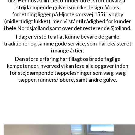
dig. Her hos Aulin Deco finder du et stort udvalg af
støjdæmpende gulve i smukke design. Vores
forretning ligger på Hjortekærsvej 155 i Lyngby
(midlertidigt lukket), men vi står til rådighed for kunder
i hele Nordsjælland samt over det resterende Sjælland.
I dag er vi stolte af at kunne bevare de gamle
traditioner og samme gode service, som har eksisteret
i mange årtier.
Den store erfaring har tillagt os brede faglige
kompetencer, hvorved vi kan løse alle opgaver inden
for støjdæmpende tæppeløsninger som væg-væg
tæpper, runners/løbere, samt andre gulve.