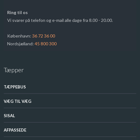
Ring til os
​Vi svarer på telefon og e-mail alle dage fra 8.00 - 20.00.
​København:
36 72 36 00
​Nordsjælland:
45 800 300
Tæpper
TÆPPEBUS
VÆG TIL VÆG​
SISAL​
AFPASSEDE​