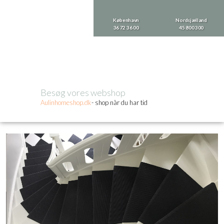
København
Nordsjælland
36 72 36 00
​45 800 300
Besøg vores webshop​
Aulinhom​eshop.dk
- shop når du har tid​